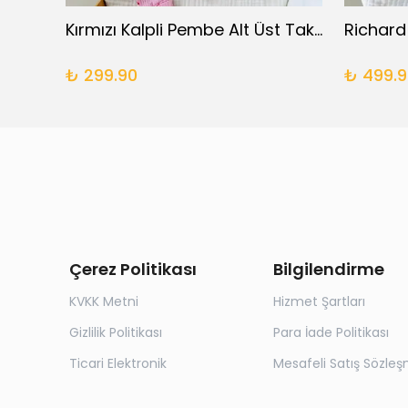
Daisy 5 Parça Yenidoğan Takımı
Kırmızı Kalpli Pembe Alt Üst Takım
Richard
₺ 299.90
₺ 499.9
Çerez Politikası
Bilgilendirme
KVKK Metni
Hizmet Şartları
Gizlilik Politikası
Para İade Politikası
Ticari Elektronik
Mesafeli Satış Sözleş