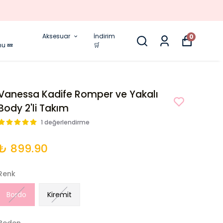
Aksesuar
İndirim
0
nu 💤
🛒
Vanessa Kadife Romper ve Yakalı
Body 2'li Takım
1 değerlendirme
₺ 899.90
Renk
Bordo
Kiremit