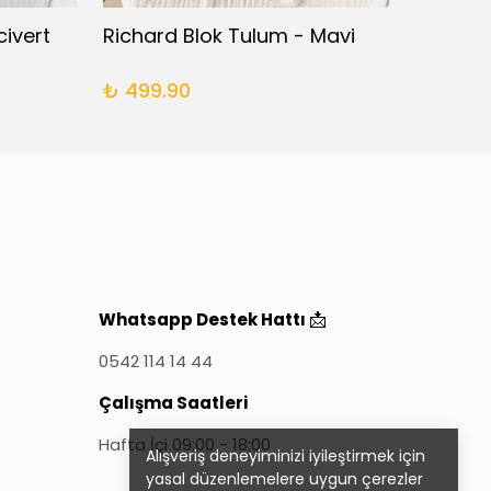
civert
Richard Blok Tulum - Mavi
Famil
₺ 499.90
₺ 64
📩
Whatsapp Destek Hattı
0542 114 14 44
Çalışma Saatleri
Hafta İçi 09:00 - 18:00
Alışveriş deneyiminizi iyileştirmek için
yasal düzenlemelere uygun çerezler