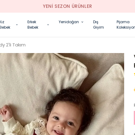
YENI SEZON ÜRÜNLER
Kız
Erkek
Yenidoğan
Dış
Pijama
Bebek
Bebek
Giyim
Koleksiyo
y 2'li Takım