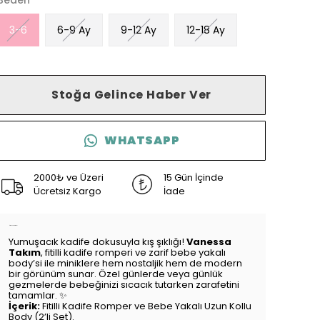
Beden
3-6
6-9 Ay
9-12 Ay
12-18 Ay
Stoğa Gelince Haber Ver
WHATSAPP
2000₺ ve Üzeri
15 Gün İçinde
Ücretsiz Kargo
İade
Ürün Açıklaması
Yumuşacık kadife dokusuyla kış şıklığı!
Vanessa
Takım
, fitilli kadife romperi ve zarif bebe yakalı
body’si ile miniklere hem nostaljik hem de modern
bir görünüm sunar. Özel günlerde veya günlük
gezmelerde bebeğinizi sıcacık tutarken zarafetini
tamamlar. ✨
İçerik:
Fitilli Kadife Romper ve Bebe Yakalı Uzun Kollu
Body (2’li Set).