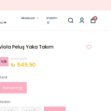
Aksesuar
İndirim
0
nu 💤
🛒
Viola Peluş Yaka Takım
₺ 679.90
%
19
₺ 549.90
Renk
Kahverengi
Beden