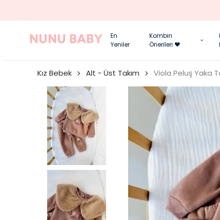
En
Kombin
Yeniler
Önerileri ❤️
Kız Bebek
Alt - Üst Takım
Viola Peluş Yaka 