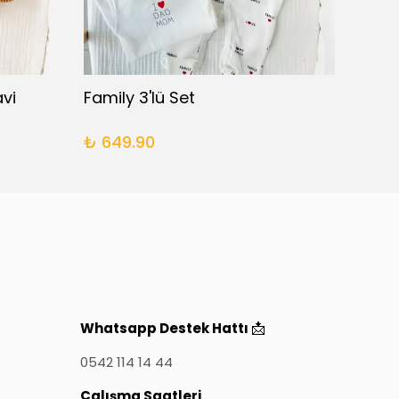
vi
Family 3'lü Set
₺ 649.90
₺ 29
📩
Whatsapp Destek Hattı
0542 114 14 44
Çalışma Saatleri