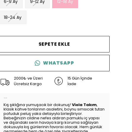
6-9 Ay
9-12 Ay
12-18 Ay
18-24 Ay
SEPETE EKLE
WHATSAPP
2000₺ ve Üzeri
15 Gün İçinde
Ücretsiz Kargo
İade
Ürün Açıklaması
Kış şıklığına yumuşacık bir dokunuş!
Viola Takım
,
klasik kahve tonlarının asaletini, boynu sımsıcak tutan
pofuduk peluş yaka detayıyla birleştiriyor.
Bebeğinizin cildine nefes aldıran pamuklu iç yapısı
ve dışarıdaki serin havaya karşı koruma sağlayan
dokusuyla kış günlerinin favorisi olacak. Hem günlük
gezmelerde hem de özel aile ziyaretlerinde