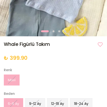
Whale Figürlü Takım
₺ 399.90
Renk
Mavi
Beden
6-9 Ay
9-12 Ay
12-18 Ay
18-24 Ay