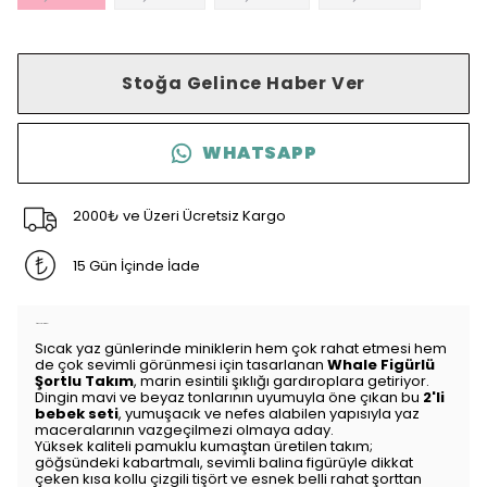
Stoğa Gelince Haber Ver
WHATSAPP
2000₺ ve Üzeri Ücretsiz Kargo
15 Gün İçinde İade
Ürün Açıklaması
Sıcak yaz günlerinde miniklerin hem çok rahat etmesi hem
de çok sevimli görünmesi için tasarlanan
Whale Figürlü
Şortlu Takım
,
marin esintili şıklığı gardıroplara getiriyor.
Dingin mavi ve beyaz tonlarının uyumuyla öne çıkan bu
2'li
bebek seti
,
yumuşacık ve nefes alabilen yapısıyla yaz
maceralarının vazgeçilmezi olmaya aday.
Yüksek kaliteli pamuklu kumaştan üretilen takım;
göğsündeki kabartmalı,
sevimli balina figürüyle dikkat
çeken kısa kollu çizgili tişört ve esnek belli rahat şorttan