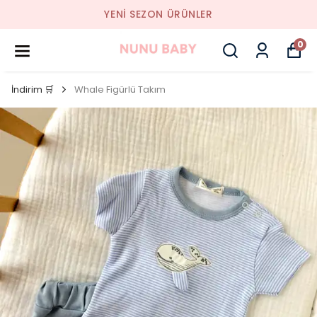
YENI SEZON ÜRÜNLER
0
İndirim 🛒
Whale Figürlü Takım