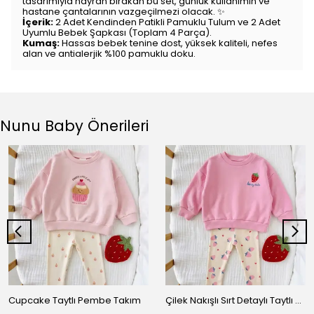
tasarımıyla hayran bırakan bu set, günlük kullanımın ve
hastane çantalarının vazgeçilmezi olacak. ✨
İçerik:
2 Adet Kendinden Patikli Pamuklu Tulum ve 2 Adet
Uyumlu Bebek Şapkası (Toplam 4 Parça).
Kumaş:
Hassas bebek tenine dost, yüksek kaliteli, nefes
alan ve antialerjik %100 pamuklu doku.
Nunu Baby Önerileri
Cupcake Taytlı Pembe Takım
Çilek Nakışlı Sırt Detaylı Taytlı Takım