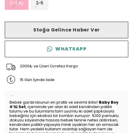
0-3 Ay
3-6
Stoğa Gelince Haber Ver
WHATSAPP
2000₺ ve Üzeri Ücretsiz Kargo
15 Gün İçinde İade
Ürün Açıklaması
Bebek gardırobunun en pratik ve sevimli ikilisi!
Baby Boy
4’lü Set
, içerisinde yer alan iki adet kendinden patikli
tulumu ve bu tulumlarla tam uyumlu iki adet şapkasıyla
bebeğiniz için eksiksiz bir kombin sunuyor. %100 pamuklu
dokusu sayesinde hassas bebek tenine nefes aldırırken,
kendinden patikli yapısıyla minik ayakları her an sımsıcak
tutar. Hem yedekli kullanım avantajı sağlayan hem de