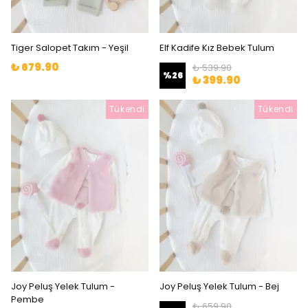
Tiger Salopet Takım - Yeşil
Elf Kadife Kız Bebek Tulum
₺ 679.90
₺ 539.90
%
26
₺ 399.90
Tükendi
Tükendi
Joy Peluş Yelek Tulum -
Joy Peluş Yelek Tulum - Bej
Pembe
₺ 659.90