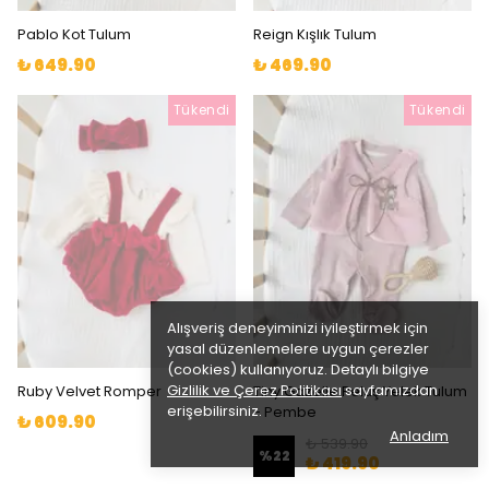
Pablo Kot Tulum
Reign Kışlık Tulum
₺ 649.90
₺ 469.90
Tükendi
Tükendi
Alışveriş deneyiminizi iyileştirmek için
yasal düzenlemelere uygun çerezler
(cookies) kullanıyoruz. Detaylı bilgiye
Gizlilik ve Çerez Politikası
sayfamızdan
Ruby Velvet Romper
Tiny Gazelle Peluş Yelek Tulum
erişebilirsiniz.
- Pembe
₺ 609.90
Anladım
₺ 539.90
%
22
₺ 419.90