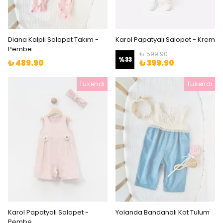
Diana Kalpli Salopet Takım -
Karol Papatyalı Salopet - Krem
Pembe
₺ 599.90
%
33
₺ 489.90
₺ 399.90
Tükendi
Tükendi
Karol Papatyalı Salopet -
Yolanda Bandanalı Kot Tulum
Pembe