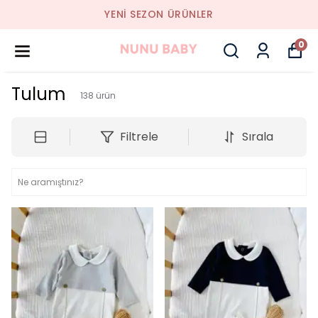
RÜNLER
2000₺ ÜZERI KARGO B
0
Tulum
138
ürün
Filtrele
Sırala