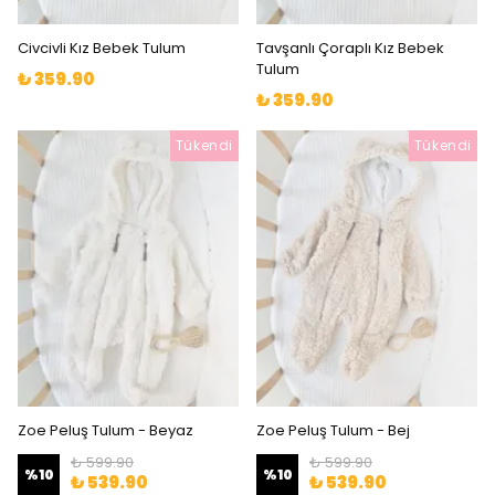
Civcivli Kız Bebek Tulum
Tavşanlı Çoraplı Kız Bebek
Tulum
₺ 359.90
₺ 359.90
Tükendi
Tükendi
Zoe Peluş Tulum - Beyaz
Zoe Peluş Tulum - Bej
₺ 599.90
₺ 599.90
%
10
%
10
₺ 539.90
₺ 539.90