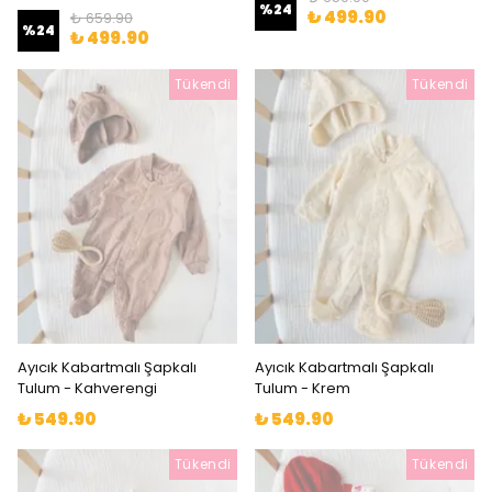
%
24
₺ 499.90
₺ 659.90
%
24
₺ 499.90
Tükendi
Tükendi
Ayıcık Kabartmalı Şapkalı
Ayıcık Kabartmalı Şapkalı
Tulum - Kahverengi
Tulum - Krem
₺ 549.90
₺ 549.90
Tükendi
Tükendi