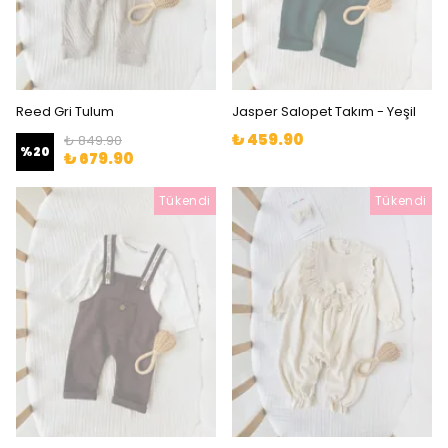
Reed Gri Tulum
Jasper Salopet Takım - Yeşil
₺ 459.90
₺ 849.90
%
20
₺ 679.90
Tükendi
Tükendi