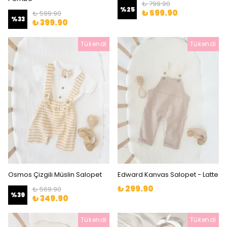
₺ 799.90
%
25
₺ 599.90
₺ 599.90
%
33
₺ 399.90
Tükendi
Tükendi
Osmos Çizgili Müslin Salopet
Edward Kanvas Salopet - Latte
₺ 299.90
₺ 569.90
%
39
₺ 349.90
Tükendi
Tükendi