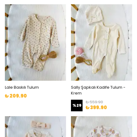
Lale Baskılı Tulum
Sally Şapkalı Kadife Tulum -
Krem
₺ 209.90
₺ 559.90
%
29
₺ 399.90