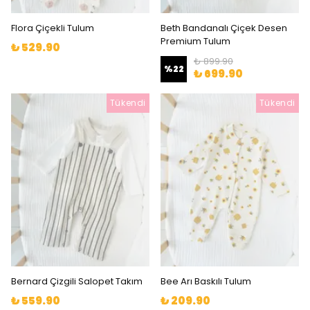
Flora Çiçekli Tulum
Beth Bandanalı Çiçek Desen
Premium Tulum
₺ 529.90
₺ 899.90
%
22
₺ 699.90
Tükendi
Tükendi
Bernard Çizgili Salopet Takım
Bee Arı Baskılı Tulum
₺ 559.90
₺ 209.90