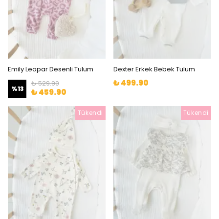
Emily Leopar Desenli Tulum
Dexter Erkek Bebek Tulum
₺ 499.90
₺ 529.90
%
13
₺ 459.90
Tükendi
Tükendi