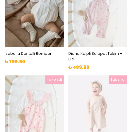
Isabella Dantelli Romper
Diana Kalpli Salopet Takım -
Lila
₺ 799.90
₺ 489.90
Tükendi
Tükendi