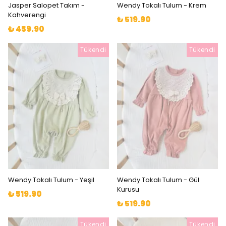
Jasper Salopet Takım -
Wendy Tokalı Tulum - Krem
Kahverengi
₺ 519.90
₺ 459.90
Tükendi
Tükendi
Wendy Tokalı Tulum - Yeşil
Wendy Tokalı Tulum - Gül
Kurusu
₺ 519.90
₺ 519.90
Tükendi
Tükendi