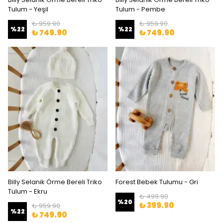
Tulum - Yeşil
Tulum - Pembe
₺ 959.90
₺ 959.90
%
22
%
22
₺ 749.90
₺ 749.90
Billy Selanik Örme Bereli Triko
Forest Bebek Tulumu - Gri
Tulum - Ekru
₺ 499.90
%
20
₺ 399.90
₺ 959.90
%
22
₺ 749.90