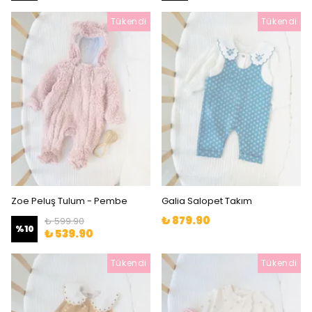
Tükendi
Tükendi
Zoe Peluş Tulum - Pembe
Galia Salopet Takım
₺ 879.90
₺ 599.90
%
10
₺ 539.90
Tükendi
Tükendi