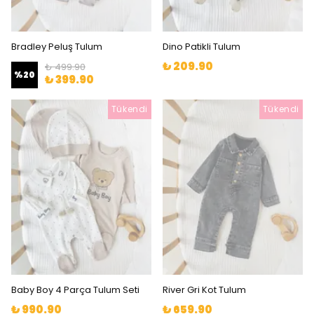
Bradley Peluş Tulum
Dino Patikli Tulum
₺ 209.90
₺ 499.90
%
20
₺ 399.90
Tükendi
Tükendi
Baby Boy 4 Parça Tulum Seti
River Gri Kot Tulum
₺ 990.90
₺ 659.90