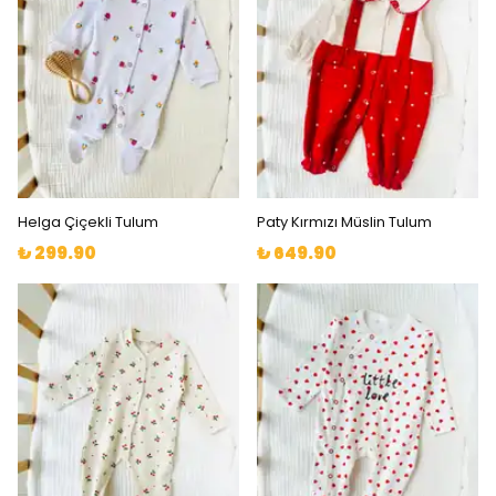
Helga Çiçekli Tulum
Paty Kırmızı Müslin Tulum
₺ 299.90
₺ 649.90