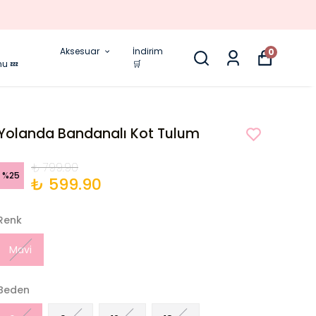
Aksesuar
İndirim
0
nu 💤
🛒
Yolanda Bandanalı Kot Tulum
₺ 799.90
%
25
₺ 599.90
Renk
Mavi
Beden