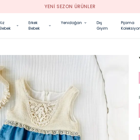
YENI SEZON ÜRÜNLER
Kız
Erkek
Yenidoğan
Dış
Pijama
Bebek
Bebek
Giyim
Koleksiyo