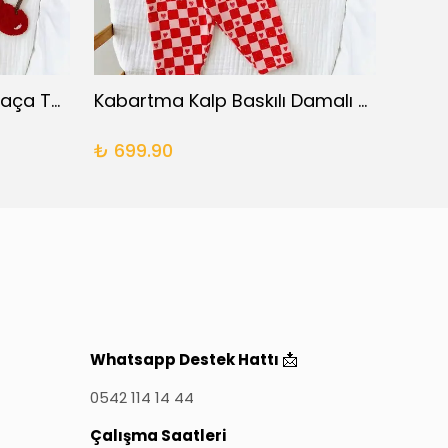
Omuz Detaylı İspanyol Paça Takım
Kabartma Kalp Baskılı Damalı Takım
XOX F
₺ 699.90
₺ 69
📩
Whatsapp Destek Hattı
0542 114 14 44
Çalışma Saatleri