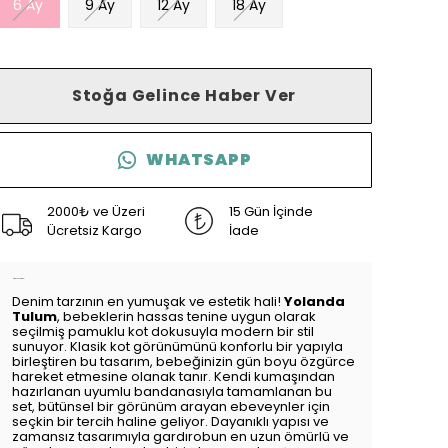
6 Ay
9 Ay
12 Ay
18 Ay
Stoğa Gelince Haber Ver
WHATSAPP
2000₺ ve Üzeri
15 Gün İçinde
Ücretsiz Kargo
İade
Ürün Açıklaması
Denim tarzının en yumuşak ve estetik hali!
Yolanda
Tulum
, bebeklerin hassas tenine uygun olarak
seçilmiş pamuklu kot dokusuyla modern bir stil
sunuyor. Klasik kot görünümünü konforlu bir yapıyla
birleştiren bu tasarım, bebeğinizin gün boyu özgürce
hareket etmesine olanak tanır. Kendi kumaşından
hazırlanan uyumlu bandanasıyla tamamlanan bu
set, bütünsel bir görünüm arayan ebeveynler için
seçkin bir tercih haline geliyor. Dayanıklı yapısı ve
zamansız tasarımıyla gardırobun en uzun ömürlü ve