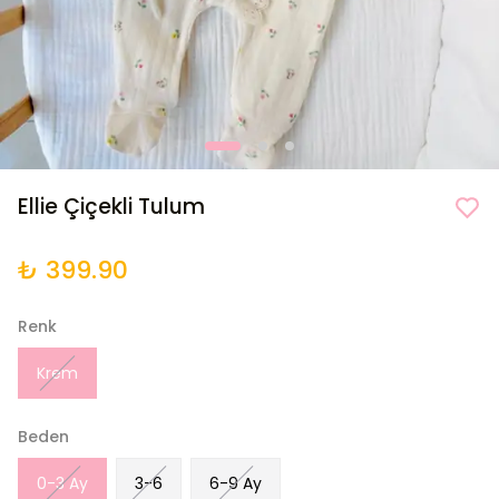
Ellie Çiçekli Tulum
₺ 399.90
Renk
Krem
Beden
0-3 Ay
3-6
6-9 Ay