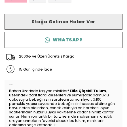
Stoğa Gelince Haber Ver
WHATSAPP
2000₺ ve Üzeri Ücretsiz Kargo
15 Gün İçinde İade
Ürün Açıklaması
Baharı üzerinde taşıyan minikler!
Ellie Çiçekli Tulum
,
üzerindeki zarif floral desenleri ve yumuşacık pamuklu
dokusuyla bebeğinizin zarafetini tamamlıyor. %100
pamuklu yapısı sayesinde bebeğinizin hassas cildine gün
boyu nefes aldırırken, esnek kalıbıyla en hareketli oyun
saatlerinden huzurlu uyku vakitlerine kadar sınırsız konfor
sunar. Hem romantik bir tarz hem de maksimum rahatlık
arayan annelerin favorisi olacak bu tulum, miniklerin
dolabına neşe katacak. ✨