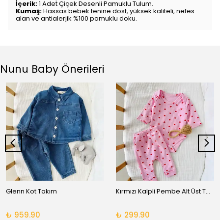
İçerik:
1 Adet Çiçek Desenli Pamuklu Tulum.
Kumaş:
Hassas bebek tenine dost, yüksek kaliteli, nefes
alan ve antialerjik %100 pamuklu doku.
Nunu Baby Önerileri
Glenn Kot Takım
Kırmızı Kalpli Pembe Alt Üst Takım
₺ 959.90
₺ 299.90