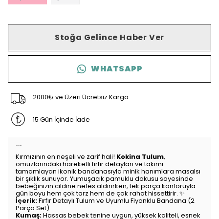
Stoğa Gelince Haber Ver
WHATSAPP
2000₺ ve Üzeri Ücretsiz Kargo
15 Gün İçinde İade
Ürün Açıklaması
Kırmızının en neşeli ve zarif hali!
Kokina Tulum
,
omuzlarındaki hareketli fırfır detayları ve takımı
tamamlayan ikonik bandanasıyla minik hanımlara masalsı
bir şıklık sunuyor. Yumuşacık pamuklu dokusu sayesinde
bebeğinizin cildine nefes aldırırken, tek parça konforuyla
gün boyu hem çok tarz hem de çok rahat hissettirir. ✨
İçerik:
Fırfır Detaylı Tulum ve Uyumlu Fiyonklu Bandana (2
Parça Set).
Kumaş:
Hassas bebek tenine uygun, yüksek kaliteli, esnek