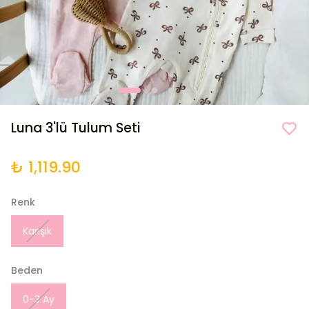
Luna 3'lü Tulum Seti
₺ 1,119.90
Renk
Karışık
Beden
0-3 Ay