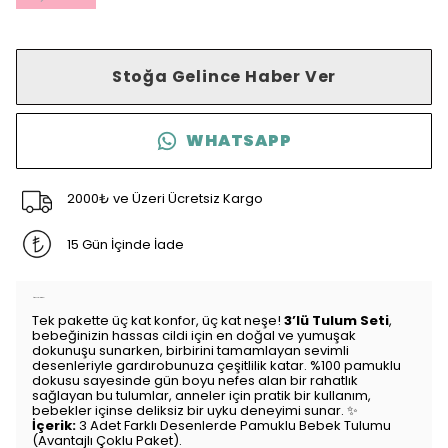
Stoğa Gelince Haber Ver
WHATSAPP
2000₺ ve Üzeri Ücretsiz Kargo
15 Gün İçinde İade
Ürün Açıklaması
Tek pakette üç kat konfor, üç kat neşe!
3’lü Tulum Seti
,
bebeğinizin hassas cildi için en doğal ve yumuşak
dokunuşu sunarken, birbirini tamamlayan sevimli
desenleriyle gardırobunuza çeşitlilik katar. %100 pamuklu
dokusu sayesinde gün boyu nefes alan bir rahatlık
sağlayan bu tulumlar, anneler için pratik bir kullanım,
bebekler içinse deliksiz bir uyku deneyimi sunar. ✨
İçerik:
3 Adet Farklı Desenlerde Pamuklu Bebek Tulumu
(Avantajlı Çoklu Paket).