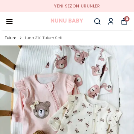
YENI SEZON ÜRÜNLER
0
Tulum
Luna 3'lü Tulum Seti