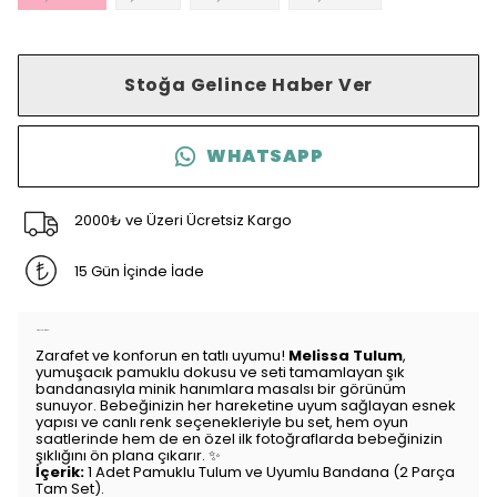
Stoğa Gelince Haber Ver
WHATSAPP
2000₺ ve Üzeri Ücretsiz Kargo
15 Gün İçinde İade
Ürün Açıklaması
Zarafet ve konforun en tatlı uyumu!
Melissa Tulum
,
yumuşacık pamuklu dokusu ve seti tamamlayan şık
bandanasıyla minik hanımlara masalsı bir görünüm
sunuyor. Bebeğinizin her hareketine uyum sağlayan esnek
yapısı ve canlı renk seçenekleriyle bu set, hem oyun
saatlerinde hem de en özel ilk fotoğraflarda bebeğinizin
şıklığını ön plana çıkarır. ✨
İçerik:
1 Adet Pamuklu Tulum ve Uyumlu Bandana (2 Parça
Tam Set).