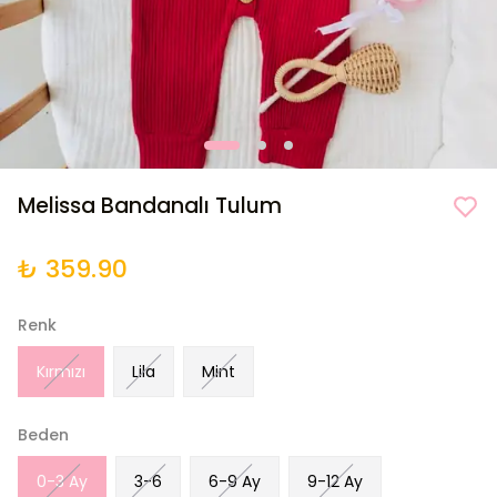
Melissa Bandanalı Tulum
₺ 359.90
Renk
Kırmızı
Lila
Mint
Beden
0-3 Ay
3-6
6-9 Ay
9-12 Ay