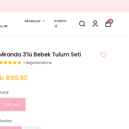
Aksesuar
İndirim
0
nu 💤
🛒
Miranda 3’lü Bebek Tulum Seti
1 değerlendirme
₺ 899.90
Renk
Turuncu
Beden