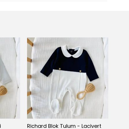
i
Richard Blok Tulum - Lacivert
Richa