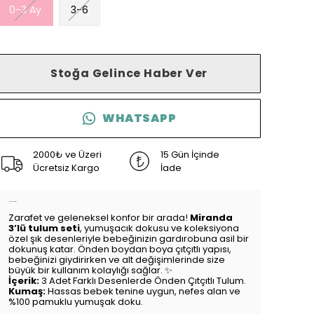
0-3 Ay
3-6
Stoğa Gelince Haber Ver
WHATSAPP
2000₺ ve Üzeri
15 Gün İçinde
Ücretsiz Kargo
İade
Ürün Açıklaması
Zarafet ve geleneksel konfor bir arada!
Miranda
3’lü tulum seti
, yumuşacık dokusu ve koleksiyona
özel şık desenleriyle bebeğinizin gardırobuna asil bir
dokunuş katar. Önden boydan boya çıtçıtlı yapısı,
bebeğinizi giydirirken ve alt değişimlerinde size
büyük bir kullanım kolaylığı sağlar. ✨
İçerik:
3 Adet Farklı Desenlerde Önden Çıtçıtlı Tulum.
Kumaş:
Hassas bebek tenine uygun, nefes alan ve
%100 pamuklu yumuşak doku.