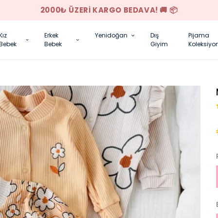
YENI SEZON ÜRÜNLER
Kız
Erkek
Yenidoğan
Dış
Pijama
Bebek
Bebek
Giyim
Koleksiyo