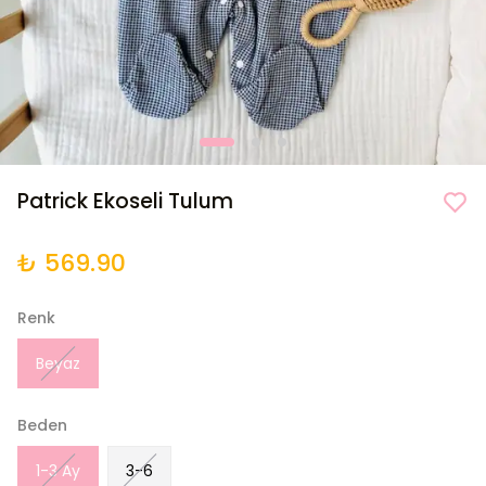
Patrick Ekoseli Tulum
₺ 569.90
Renk
Beyaz
Beden
1-3 Ay
3-6