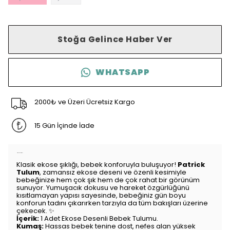
Stoğa Gelince Haber Ver
WHATSAPP
2000₺ ve Üzeri Ücretsiz Kargo
15 Gün İçinde İade
Ürün Açıklaması
Klasik ekose şıklığı, bebek konforuyla buluşuyor!
Patrick
Tulum
, zamansız ekose deseni ve özenli kesimiyle
bebeğinize hem çok şık hem de çok rahat bir görünüm
sunuyor. Yumuşacık dokusu ve hareket özgürlüğünü
kısıtlamayan yapısı sayesinde, bebeğiniz gün boyu
konforun tadını çıkarırken tarzıyla da tüm bakışları üzerine
çekecek. ✨
İçerik:
1 Adet Ekose Desenli Bebek Tulumu.
Kumaş:
Hassas bebek tenine dost, nefes alan yüksek