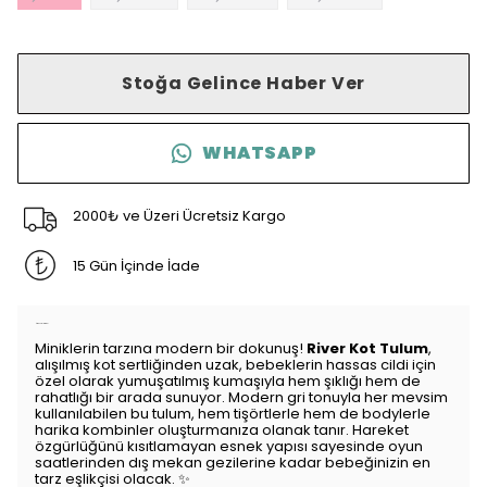
Stoğa Gelince Haber Ver
WHATSAPP
2000₺ ve Üzeri Ücretsiz Kargo
15 Gün İçinde İade
Ürün Açıklaması
Miniklerin tarzına modern bir dokunuş!
River Kot Tulum
,
alışılmış kot sertliğinden uzak, bebeklerin hassas cildi için
özel olarak yumuşatılmış kumaşıyla hem şıklığı hem de
rahatlığı bir arada sunuyor. Modern gri tonuyla her mevsim
kullanılabilen bu tulum, hem tişörtlerle hem de bodylerle
harika kombinler oluşturmanıza olanak tanır. Hareket
özgürlüğünü kısıtlamayan esnek yapısı sayesinde oyun
saatlerinden dış mekan gezilerine kadar bebeğinizin en
tarz eşlikçisi olacak. ✨