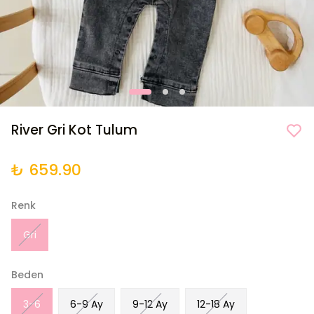
River Gri Kot Tulum
₺ 659.90
Renk
Gri
Beden
3-6
6-9 Ay
9-12 Ay
12-18 Ay