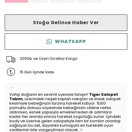
Stoğa Gelince Haber Ver
WHATSAPP
2000₺ ve Üzeri Ücretsiz Kargo
15 Gün İçinde İade
Ürün Açıklaması
Vahşi doğanın en sevimli üyesiyle tanışın!
Tiger Salopet
Takım
, üzerindeki neşeli kaplan nakışları ve klasik salopet
kesimiyle bebeğinizin tarzına hareket katıyor. %100
pamuklu dokusu sayesinde bebeğinizin cildine nefes
aldırırken, esnek yapısıyla emeklemeden ilk adımlara
kadar her anında sınırsız hareket özgürlüğü sunar. İçindeki
body ve üzerine gelen salopetiyle tam bir kombin avantajı
sağlayan bu set, dayanıklı kumaşıyla en hareketli oyun
saatlerinin bile vazgeçilmezi olacak. ✨