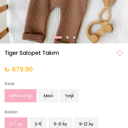
Tiger Salopet Takım
₺ 679.90
Renk
Kahverengi
Mavi
Yeşil
Beden
0-3 Ay
3-6
6-9 Ay
9-12 Ay