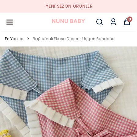
YENI SEZON ÜRÜNLER
0
En Yeniler
Bağlamalı Ekose Desenli Üçgen Bandana