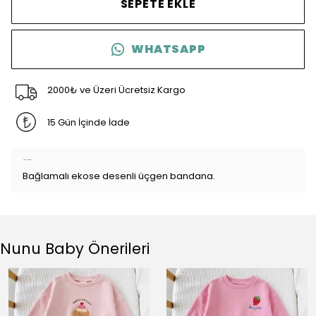
SEPETE EKLE
WHATSAPP
2000₺ ve Üzeri Ücretsiz Kargo
15 Gün İçinde İade
Ürün Açıklaması
Bağlamalı ekose desenli üçgen bandana.
Nunu Baby Önerileri