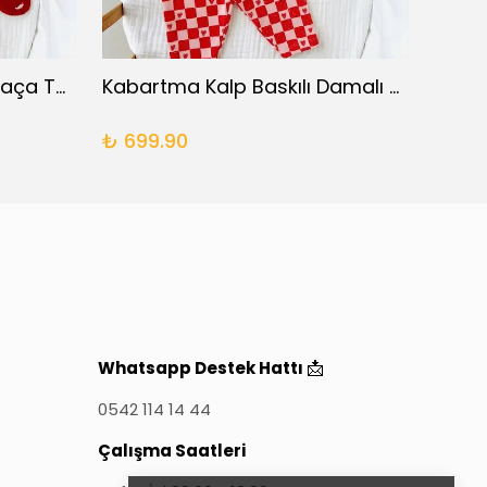
Omuz Detaylı İspanyol Paça Takım
Kabartma Kalp Baskılı Damalı Takım
XOX F
₺ 699.90
₺ 69
📩
Whatsapp Destek Hattı
0542 114 14 44
Çalışma Saatleri