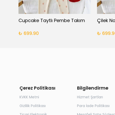
Base Battaniyeli Yenidoğan Takım
Cupcake Taytlı Pembe Takım
₺ 699.90
₺ 699.9
Çerez Politikası
Bilgilendirme
KVKK Metni
Hizmet Şartları
Gizlilik Politikası
Para İade Politikası
Ticari Elektronik
Mesafeli Satış Sözleş