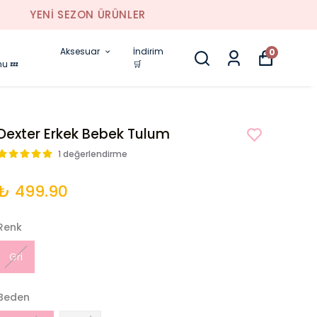
Aksesuar
İndirim
0
nu 💤
🛒
Dexter Erkek Bebek Tulum
1 değerlendirme
₺ 499.90
Renk
Gri
Beden