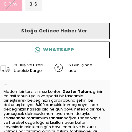
0-3 Ay
3-6
Stoğa Gelince Haber Ver
WHATSAPP
2000₺ ve Üzeri
15 Gün İçinde
Ücretsiz Kargo
İade
Ürün Açıklaması
Modern bir tarz,
sınırsız konfor!
Dexter Tulum
,
grinin
en asil tonunu yalın ve sportif bir tasarımla
birleştirerek bebeğinizin gardırobuna şehirli bir
dokunuş katıyor.
%100 pamuklu kumaşı sayesinde
bebeğinizin hassas cildine gün boyu nefes aldırırken,
yumuşacık dokusuyla hem oyun hem de uyku
saatlerinde maksimum rahatlık sağlar.
Esnek yapısı
ve hareket özgürlüğünü kısıtlamayan kalıbı
sayesinde miniklerin gün boyu enerjik ve huzurlu
kalmasına yardımcı olan bu tulum,
fonksiyonelliği